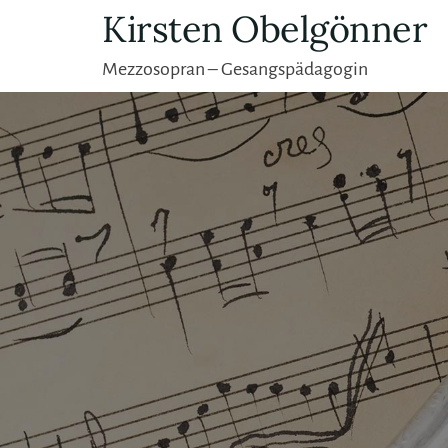
Skip
Kirsten Obelgönner
to
Mezzosopran – Gesangspädagogin
content