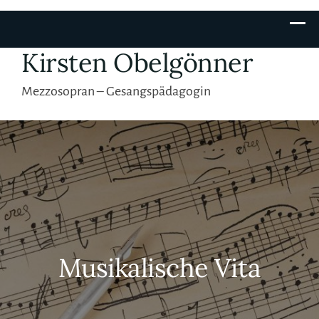
Skip
to
Kirsten Obelgönner
content
Mezzosopran – Gesangspädagogin
Musikalische Vita